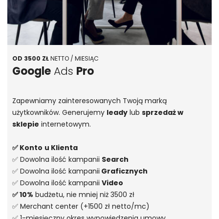
OD 3500 ZŁ
NETTO / MIESIĄC
Google
Ads
Pro
Zapewniamy zainteresowanych Twoją marką
użytkowników. Generujemy
leady
lub
sprzedaż w
sklepie
internetowym.
✅ Konto
u Klienta
✅ Dowolna ilość kampanii
Search
✅ Dowolna ilość kampanii
Graficznych
✅ Dowolna ilość kampanii
Video
✅ 10%
budżetu, nie mniej niż 3500 zł
✅ Merchant center (+1500 zł netto/mc)
✅ 1-miesięczny okres wypowiedzenia umowy